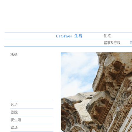
盛事&行程
活动
远足
剧院
夜生活
赌场